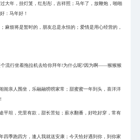
；过大年，挂灯笼，红彤彤，吉祥照；马年了，放鞭炮，啪啪
问好：马年好！
的；麻烦将是暂时的，朋友总是永恒的；爱情是用心经营的，
赶个流行坐着拖拉机去给你拜年!为什么呢?因为啊——猴猴猴
热闹闹亲人围坐，乐融融唠唠家常；甜蜜蜜一年到头，喜洋洋
!
前途平坦，兜里有款，甜长苦短；薪水翻番，好吃好穿，常有
一年四季跑四方，逢人我就送安康；今天恰好遇到你，到你家