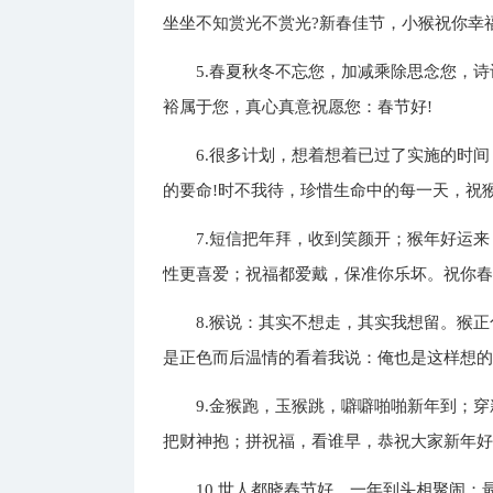
坐坐不知赏光不赏光?新春佳节，小猴祝你幸福
5.春夏秋冬不忘您，加减乘除思念您，
裕属于您，真心真意祝愿您：春节好!
6.很多计划，想着想着已过了实施的时
的要命!时不我待，珍惜生命中的每一天，祝猴
7.短信把年拜，收到笑颜开；猴年好运
性更喜爱；祝福都爱戴，保准你乐坏。祝你春
8.猴说：其实不想走，其实我想留。猴
是正色而后温情的看着我说：俺也是这样想的
9.金猴跑，玉猴跳，噼噼啪啪新年到；
把财神抱；拼祝福，看谁早，恭祝大家新年好
10.世人都晓春节好，一年到头相聚闹