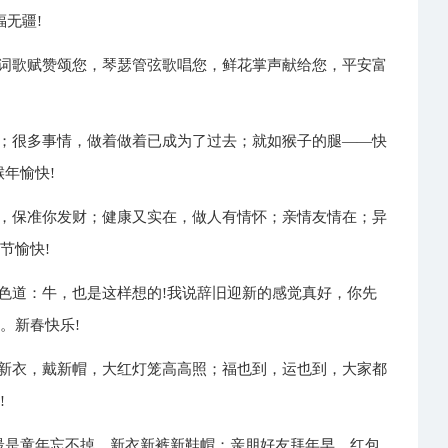
无疆!
诗词歌赋赞颂您，琴瑟管弦歌唱您，鲜花掌声献给您，平安富
间；很多事情，做着做着已成为了过去；就如猴子的腿——快
年愉快!
来，保准你发财；健康又实在，做人有情怀；亲情友情在；异
节愉快!
正色道：牛，也是这样想的!我说辞旧迎新的感觉真好，你先
。新春快乐!
穿新衣，戴新帽，大红灯笼高高照；福也到，运也到，大家都
!
；最是童年忘不掉，新衣新裤新鞋帽；亲朋好友拜年早，红包