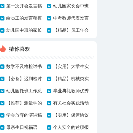
篇
言稿四篇
第一次开会发言稿
言稿集合九篇
幼儿园家长会中班
给员工的发言稿模
发言稿
中考教师代表发言
板合集8篇
幼儿园中班的家长
稿（精选3篇）
【精品】员工年会
会发言稿
的发言稿模板汇总
猜你喜欢
八篇
数学不及格检讨书
【实用】大学生实
汇编15篇
【必备】迟到检讨
习报告汇总七篇
【精品】机械类实
书集锦五篇
幼儿园托班工作总
习报告4篇
毕业典礼教师优秀
结
【推荐】测量学的
发言稿
有关社会实践活动
实习报告3篇
学会放弃的演讲稿
作文汇总五篇
【实用】保姆协议
母亲生日祝福语
书4篇
个人安全的述职报