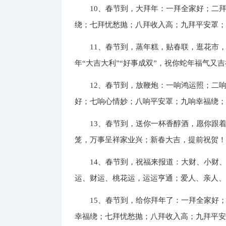
10、春节到，大拜年：一拜全家好；二
绕；七拜忧愁抛；八拜收入高；九拜平安罩
11、春节到，蒸年糕，贴春联，逛花市
年“大吉大利”“好事成双”，祝你蛇年福气又
12、春节到，放鞭炮：一响鸿运照；二
好；七响心情妙；八响平安罩；九响幸福绕
13、春节到，送你一杯香醇酒，愿你跟
笼，万事呈祥家业兴；新春大吉，提前祝贺
14、春节到，祝福来报道：大财、小财
运、财运、桃花运，运运亨通；爱人、亲人
15、春节到，给你拜年了：一拜全家好
幸福绕；七拜忧愁抛；八拜收入高；九拜平