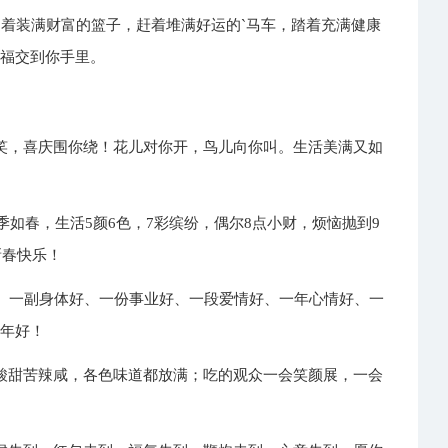
提着装满财富的篮子，赶着堆满好运的`马车，踏着充满健康
幸福交到你手里。
笑，喜庆围你绕！花儿对你开，鸟儿向你叫。生活美满又如
4季如春，生活5颜6色，7彩缤纷，偶尔8点小财，烦恼抛到9
新春快乐！
好、一副身体好、一份事业好、一段爱情好、一年心情好、一
新年好！
酸甜苦辣咸，各色味道都放满；吃的观众一会笑颜展，一会
！