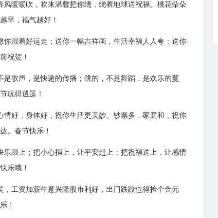
春风暖暖吹，吹来温馨把你绕，绕着地球送祝福。桃花朵朵
年越早，福气越好！
愿你跟着好运走；送你一幅吉祥画，生活幸福人人夸；送你
提前祝贺！
不是歌声，是快递的传播；跳的，不是舞蹈，是欢乐的蔓
春节玩得逍遥！
心情好，身体好，祝你生活更美妙。钞票多，家庭和，祝你
发达。春节快乐！
快乐跟上；把小心捎上，让平安赶上；把祝福送上，让感情
年快乐哦！
笑，工资加薪生意兴隆股市利好，出门跌跤也得捡个金元
快乐！