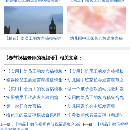
精选给员工的发言稿模板锦集7
【精选】给员工的发言稿锦集8
篇
篇
【精选】给员工的发言稿模板锦
幼儿园中班家长会教师发言稿
集9篇
【春节祝福老师的祝福语】相关文章：
【实用】给员工的发言稿模板
【实用】给员工的发言稿模板
合集五篇
精选给员工的发言稿模板锦集
五篇
幼儿园中班家长会发言稿范文
6篇
【实用】给员工的发言稿模板
做一个孩子喜欢的幼儿教师发
合集8篇
实用的员工代表发言稿四篇
言稿
实用的给员工的发言稿集合九
第一次开会发言稿
篇
幼儿园家长会中班发言稿
给员工的发言稿模板合集8篇
中考教师代表发言稿（精选3
篇）
【精品】微信祝福春节祝福语集合5篇
【精品】微信祝福
上一篇：
下一篇：
春节祝福语三篇