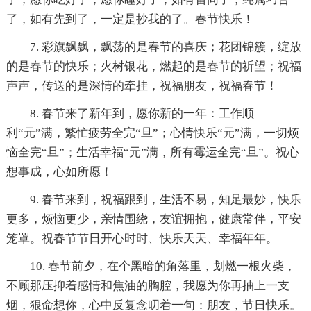
了，如有先到了，一定是抄我的了。春节快乐！
7. 彩旗飘飘，飘荡的是春节的喜庆；花团锦簇，绽放
的是春节的快乐；火树银花，燃起的是春节的祈望；祝福
声声，传送的是深情的牵挂，祝福朋友，祝福春节！
8. 春节来了新年到，愿你新的一年：工作顺
利“元”满，繁忙疲劳全完“旦”；心情快乐“元”满，一切烦
恼全完“旦”；生活幸福“元”满，所有霉运全完“旦”。祝心
想事成，心如所愿！
9. 春节来到，祝福跟到，生活不易，知足最妙，快乐
更多，烦恼更少，亲情围绕，友谊拥抱，健康常伴，平安
笼罩。祝春节节日开心时时、快乐天天、幸福年年。
10. 春节前夕，在个黑暗的角落里，划燃一根火柴，
不顾那压抑着感情和焦油的胸腔，我愿为你再抽上一支
烟，狠命想你，心中反复念叨着一句：朋友，节日快乐。