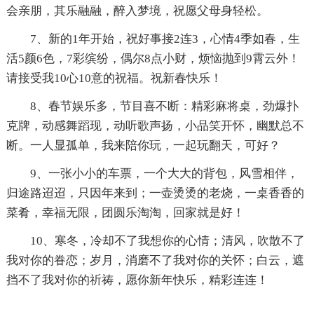
会亲朋，其乐融融，醉入梦境，祝愿父母身轻松。
7、新的1年开始，祝好事接2连3，心情4季如春，生
活5颜6色，7彩缤纷，偶尔8点小财，烦恼抛到9霄云外！
请接受我10心10意的祝福。祝新春快乐！
8、春节娱乐多，节目喜不断：精彩麻将桌，劲爆扑
克牌，动感舞蹈现，动听歌声扬，小品笑开怀，幽默总不
断。一人显孤单，我来陪你玩，一起玩翻天，可好？
9、一张小小的车票，一个大大的背包，风雪相伴，
归途路迢迢，只因年来到；一壶烫烫的老烧，一桌香香的
菜肴，幸福无限，团圆乐淘淘，回家就是好！
10、寒冬，冷却不了我想你的心情；清风，吹散不了
我对你的眷恋；岁月，消磨不了我对你的关怀；白云，遮
挡不了我对你的祈祷，愿你新年快乐，精彩连连！