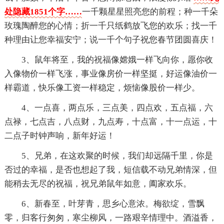
处隐藏1851个字……
一千颗星星照亮您的前程；种一千朵
玫瑰陶醉您的心情；折一千只纸鹤放飞您的欢乐；找一千
种理由让您幸福安宁；说一千个句子祝您春节团圆喜庆！
3、鼠年将至，我的祝福像嫦娥一样飞向你，愿你收
入像物价一样飞涨，事业像房价一样坚挺，好运像油价一
样霸道，快乐像工资一样稳定，烦恼像股价一样少。
4、一点喜，两点乐，三点美，四点欢，五点福，六
点禄，七点吉，八点财，九点寿，十点富，十一点运，十
二点子时钟声响，新年好运！
5、兄弟，在这欢聚的时候，我们却远隔千里，你是
否过的幸福，是否也想起了我，短信载不动兄弟情深，但
能稍去无尽的祝福，祝兄弟鼠年如意，阖家欢乐。
6、新春至，叶芽青，思乡心意浓。梅欲绽，雪飘
零，归客行匆匆，寒尘柳风，一路艰辛情理中。酒溢香，