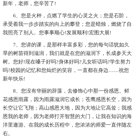
新年，老师，您辛苦了!
6、您是火种，点燃了学生的心灵之火；您是石阶，
承受着我一步步踏实的向上的攀登；您是蜡烛，燃烧了自
我照亮了别人。您事事顺心!发展顺利!宏图大展!
7、您讲的课，是那样丰富多彩，您的每句话犹如久
旱的树苗得到滋润，我们就是在您的滋润下，长成参天大
树。您好!现在嗓子好吗?身体好吗?儿女听话吗?学生努力
吗?校园的记忆和您灿烂的笑容，一直都在身边……祝您
新年快乐!
8、您没有华丽的辞藻，去修饰心中那一份感恩。鲜
花感恩雨露，因为雨露滋润它成长；苍鹰感恩长空，因为
长空让它飞翔；高山感恩大地，因为大地让它高耸；我感
恩我的老师，因为老师打开智慧的大门，让我在知识的海
洋里遨游。在我的成长历程中，您浓浓的师爱一直伴随左
右。