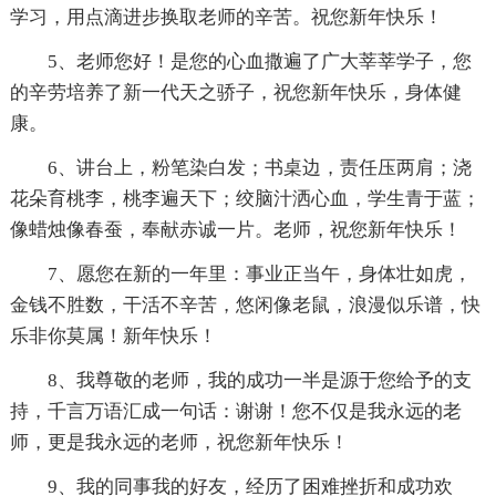
学习，用点滴进步换取老师的辛苦。祝您新年快乐！
5、老师您好！是您的心血撒遍了广大莘莘学子，您
的辛劳培养了新一代天之骄子，祝您新年快乐，身体健
康。
6、讲台上，粉笔染白发；书桌边，责任压两肩；浇
花朵育桃李，桃李遍天下；绞脑汁洒心血，学生青于蓝；
像蜡烛像春蚕，奉献赤诚一片。老师，祝您新年快乐！
7、愿您在新的一年里：事业正当午，身体壮如虎，
金钱不胜数，干活不辛苦，悠闲像老鼠，浪漫似乐谱，快
乐非你莫属！新年快乐！
8、我尊敬的老师，我的成功一半是源于您给予的支
持，千言万语汇成一句话：谢谢！您不仅是我永远的老
师，更是我永远的老师，祝您新年快乐！
9、我的同事我的好友，经历了困难挫折和成功欢