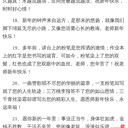
久越真；水越流越清，世间沧桑越流越淡。祝新年快乐，
时时好心情！
18、新年的钟声来自远方，是那末的悠扬，就像我们
脚下绵延无尽的小路，又像您语重心长的教诲。老师新年
快乐！
19、多年前，讲台上的粉笔是您挥洒的激情；作业本
上的红字是您书写的箴育。可如今，粉笔染上了您的双
鬓，红色也成了您双眼中的血丝。老师，您辛苦了！祝老
师新年快乐！
20、一曲赞歌唱不尽您的华丽的篇章，一支粉笔却写
就了您的人生轨迹；三万桃李报答不了您的如山恩情，三
千青丝染霜却谱写出您的精彩人生。愿恩师新年快乐，永
远幸福！
21、愿你新的一年里：事业正当午，身体壮如虎，金
钱不胜数，干活不辛苦，悠闲像老鼠，浪漫似乐谱
……此