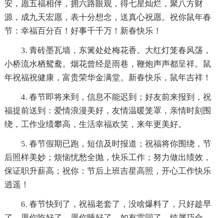
安，愿五福相伴，拥六路眼观，得七星灿烂，聚八方财
源，成九天宏愿，表十分想念，送真心祝愿。祝你鼠年春
节：幸福百分百！好事千千万！新春快乐！
3. 青砖墨瓦墙，东篱处处梅花香。大红灯笼春风荡，
小桥流水栖鸳鸯。烟花曾经是雨巷，鞭炮声声都呈祥。鼠
年祝福祝健康，富贵荣华金满堂。新春快乐，鼠年吉祥！
4. 春节即将来到，信息不能迟到；好友前来报到，祝
福提前送到：爱情浪漫美好，友情温暖笼罩，亲情时刻围
绕，工作业绩攀高，生活幸福欢笑，来年更美好。
5. 春节假期已跑，短信及时报道；祝福将你围绕，节
后照样美妙；烦恼忧愁全抛，快乐工作；努力做出绩效，
保证职升薪高；祝你：节后上班吉星高照，开心工作快乐
逍遥！
6. 春节快到了，祝福老套了，没啥爆料了，只好趁早
了，愿你吃好了，愿你睡好了，如有雷同了，纯属巧合