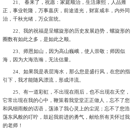
21、 春来了，祝愿：家庭顺治，生活康熙，人品雍
正，事业乾隆，万事嘉庆，前途道光，财富咸丰，内外同
治，千秋光绪，万众宣统。
22、我的祝福是呈螺旋形的历史发展趋势，螺旋形的
圈数有如此之多，是如此之顺。
23、师恩如山，因为高山巍峨，使人崇敬；师因似
海，因为大海浩瀚，无法估量。
24、如果我是表层海水，那么您是盛行风，在您的指
引下，我才能随风漂流，形成洋流。
25、有一道彩虹，不出现在雨后，也不出现在天空，
它常出现在我的心中，鞭策着我堂堂正正做人，忘不了您
和风细雨般的话语，荡涤了我心灵上的尘泥；忘不了您浩
荡东风般的叮咛，鼓起我前进的勇气，献给所有关怀过我
的老师！