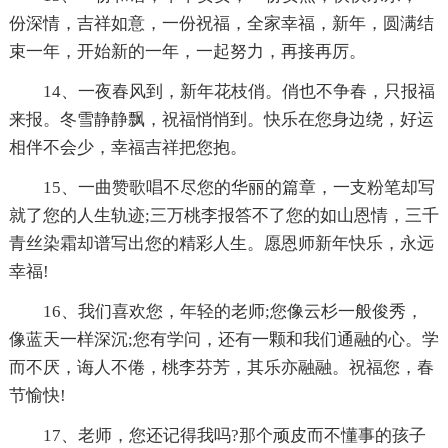
份深情，吉祥如意，一份祝福，全家幸福，新年，圆满结
束一年，开始新的一年，一起努力，再接再厉。
14、一夜春风到，新年花枝俏。俏也不争春，只报福
来报。冬雪静静飘，祝福悄悄到。快乐在您身边绕，好运
相伴不会少，幸福吉祥把您抱。
15、一曲赞歌唱不尽您的华丽的篇章，一支粉笔却写
就了您的人生轨迹;三万桃李报答不了您的如山恩情，三千
青丝染霜却谱写出您的精彩人生。愿恩师新年快乐，永远
幸福!
16、我们喜欢您，年轻的老师;您像云杉一般俊秀，
像蓝天一样深沉;您有学问，还有一颗和我们通融的心。学
而不厌，诲人不倦，桃李芬芳，其乐亦融融。祝福您，春
节愉快!
17、老师，您还记得我吗?那个顽皮而不懂事的孩子