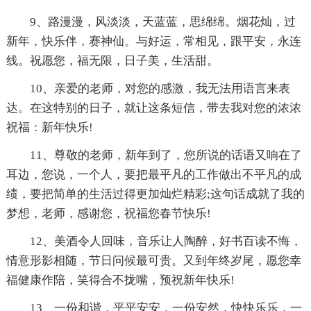
9、路漫漫，风淡淡，天蓝蓝，思绵绵。烟花灿，过
新年，快乐伴，赛神仙。与好运，常相见，跟平安，永连
线。祝愿您，福无限，日子美，生活甜。
10、亲爱的老师，对您的感激，我无法用语言来表
达。在这特别的日子，就让这条短信，带去我对您的浓浓
祝福：新年快乐!
11、尊敬的老师，新年到了，您所说的话语又响在了
耳边，您说，一个人，要把最平凡的工作做出不平凡的成
绩，要把简单的生活过得更加灿烂精彩;这句话成就了我的
梦想，老师，感谢您，祝福您春节快乐!
12、美酒令人回味，音乐让人陶醉，好书百读不悔，
情意形影相随，节日问候最可贵。又到年终岁尾，愿您幸
福健康作陪，笑得合不拢嘴，预祝新年快乐!
13、一份和谐，平平安安，一份安然，快快乐乐，一