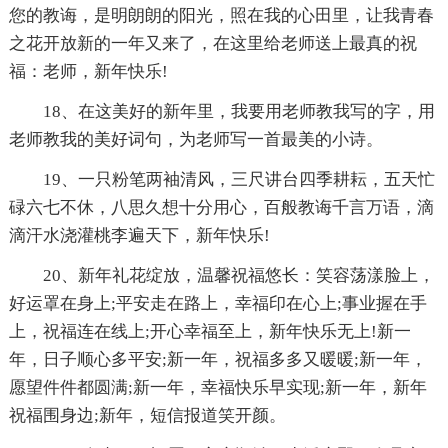
您的教诲，是明朗朗的阳光，照在我的心田里，让我青春
之花开放新的一年又来了，在这里给老师送上最真的祝
福：老师，新年快乐!
18、在这美好的新年里，我要用老师教我写的字，用
老师教我的美好词句，为老师写一首最美的小诗。
19、一只粉笔两袖清风，三尺讲台四季耕耘，五天忙
碌六七不休，八思久想十分用心，百般教诲千言万语，滴
滴汗水浇灌桃李遍天下，新年快乐!
20、新年礼花绽放，温馨祝福悠长：笑容荡漾脸上，
好运罩在身上;平安走在路上，幸福印在心上;事业握在手
上，祝福连在线上;开心幸福至上，新年快乐无上!新一
年，日子顺心多平安;新一年，祝福多多又暖暖;新一年，
愿望件件都圆满;新一年，幸福快乐早实现;新一年，新年
祝福围身边;新年，短信报道笑开颜。