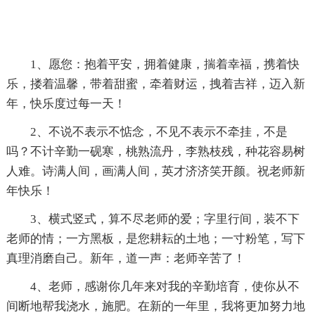
1、愿您：抱着平安，拥着健康，揣着幸福，携着快
乐，搂着温馨，带着甜蜜，牵着财运，拽着吉祥，迈入新
年，快乐度过每一天！
2、不说不表示不惦念，不见不表示不牵挂，不是
吗？不计辛勤一砚寒，桃熟流丹，李熟枝残，种花容易树
人难。诗满人间，画满人间，英才济济笑开颜。祝老师新
年快乐！
3、横式竖式，算不尽老师的爱；字里行间，装不下
老师的情；一方黑板，是您耕耘的土地；一寸粉笔，写下
真理消磨自己。新年，道一声：老师辛苦了！
4、老师，感谢你几年来对我的辛勤培育，使你从不
间断地帮我浇水，施肥。在新的一年里，我将更加努力地