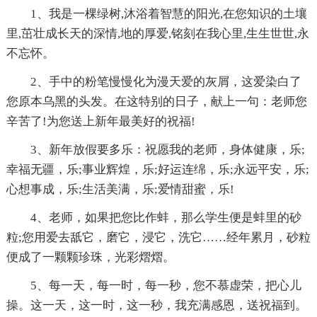
1、我是一棵绿树,沐浴着智慧的阳光,在您知识的土壤
里,茁壮成长天的深情,地的厚爱,铭刻在我心里,生生世世,永
不忘怀。
2、手中的粉笔慢慢化为漫天爱的灰屑，这爱染白了
您原本乌黑的头发。在这特别的日子，献上一句：老师您
辛苦了!为您送上新年最美好的祝福!
3、新年放假要多乐：祝愿我的老师，身体健康，乐;
幸福无疆，乐;事业辉煌，乐;好运连绵，乐;永远平安，乐;
心想事成，乐;生活美满，乐;爱情甜蜜，乐!
4、老师，如果把您比作蚌，那么学生便是蚌里的砂
粒;您用爱去舐它，磨它，浸它，洗它……经年累月，砂粒
便成了一颗颗珍珠，光彩熠熠。
5、每一天，每一时，每一秒，您不慕虚荣，把心儿
操。这一天，这一时，这一秒，我充满感恩，送祝福到。