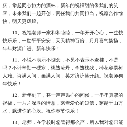
庆，举起同心协力的酒杯，新年的祝福甜的像我们的笑
容，未来我们一起开创，责任我们共同担当，祝愿合作愉
快，明天更辉煌。
10、祝福老师一家和和睦睦，一年开开心心，一生快
快乐乐，一世平平安安，天天精神百倍，月月喜气扬扬，
年年财源广进。新年快乐！
11、不说不表示不惦念，不见不表示不牵挂，不是
吗？不计辛勤一砚寒，桃熟流丹，李熟枝残，种花容易树
人难。诗满人间，画满人间，英才济济笑开颜。祝老师狗
年快乐！
12、新年到了，将一声声贴心的问候，一串串真挚的
祝福，一片片深厚的情意，乘着爱心的短信，穿越千山万
水，飘进你的心坎。祝你春节快乐！
13、老师，在学校时您管得那么严，所以我对您只能