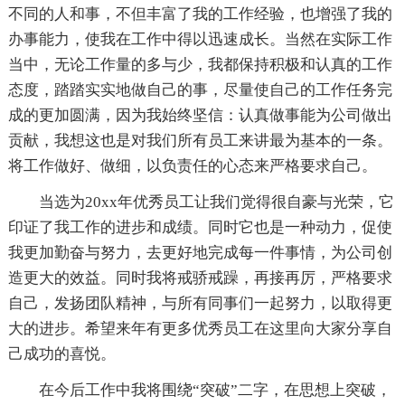
不同的人和事，不但丰富了我的工作经验，也增强了我的
办事能力，使我在工作中得以迅速成长。当然在实际工作
当中，无论工作量的多与少，我都保持积极和认真的工作
态度，踏踏实实地做自己的事，尽量使自己的工作任务完
成的更加圆满，因为我始终坚信：认真做事能为公司做出
贡献，我想这也是对我们所有员工来讲最为基本的一条。
将工作做好、做细，以负责任的心态来严格要求自己。
当选为20xx年优秀员工让我们觉得很自豪与光荣，它
印证了我工作的进步和成绩。同时它也是一种动力，促使
我更加勤奋与努力，去更好地完成每一件事情，为公司创
造更大的效益。同时我将戒骄戒躁，再接再厉，严格要求
自己，发扬团队精神，与所有同事们一起努力，以取得更
大的进步。希望来年有更多优秀员工在这里向大家分享自
己成功的喜悦。
在今后工作中我将围绕“突破”二字，在思想上突破，