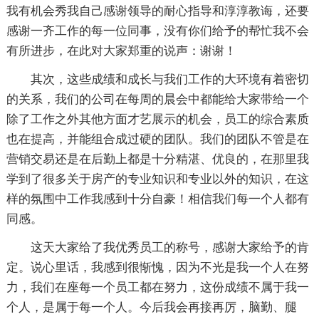
我有机会秀我自己感谢领导的耐心指导和淳淳教诲，还要
感谢一齐工作的每一位同事，没有你们给予的帮忙我不会
有所进步，在此对大家郑重的说声：谢谢！
其次，这些成绩和成长与我们工作的大环境有着密切
的关系，我们的公司在每周的晨会中都能给大家带给一个
除了工作之外其他方面才艺展示的机会，员工的综合素质
也在提高，并能组合成过硬的团队。我们的团队不管是在
营销交易还是在后勤上都是十分精湛、优良的，在那里我
学到了很多关于房产的专业知识和专业以外的知识，在这
样的氛围中工作我感到十分自豪！相信我们每一个人都有
同感。
这天大家给了我优秀员工的称号，感谢大家给予的肯
定。说心里话，我感到很惭愧，因为不光是我一个人在努
力，我们在座每一个员工都在努力，这份成绩不属于我一
个人，是属于每一个人。今后我会再接再厉，脑勤、腿