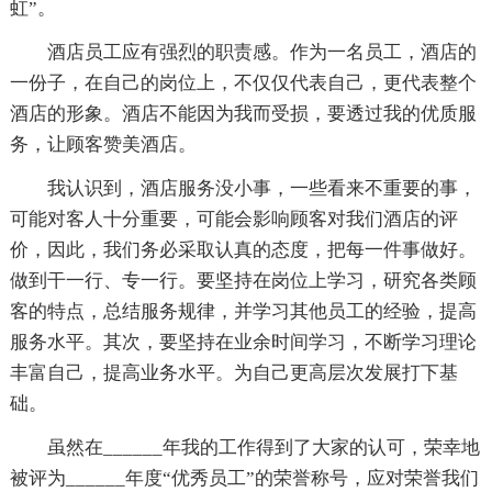
虹”。
酒店员工应有强烈的职责感。作为一名员工，酒店的
一份子，在自己的岗位上，不仅仅代表自己，更代表整个
酒店的形象。酒店不能因为我而受损，要透过我的优质服
务，让顾客赞美酒店。
我认识到，酒店服务没小事，一些看来不重要的事，
可能对客人十分重要，可能会影响顾客对我们酒店的评
价，因此，我们务必采取认真的态度，把每一件事做好。
做到干一行、专一行。要坚持在岗位上学习，研究各类顾
客的特点，总结服务规律，并学习其他员工的经验，提高
服务水平。其次，要坚持在业余时间学习，不断学习理论
丰富自己，提高业务水平。为自己更高层次发展打下基
础。
虽然在______年我的工作得到了大家的认可，荣幸地
被评为______年度“优秀员工”的荣誉称号，应对荣誉我们