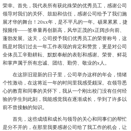
荣幸。首先，我代表所有获此殊荣的优秀员工，感谢公司
领导对我们的关怀、鼓励和信任，感谢公司给予了我们施
展才华的舞台！20xx年，是不平凡的一年。硕果累累，捷
报频传——签单量再创新高，风华正茂的x正阔步向前、
蓬勃发展。这天，公司授予我们优秀员工的荣誉称号，这
既是对我们过去一年工作表现的肯定和赞赏，更是对公司
全体员工辛勤耕耘、默默奉献的表彰和感谢。荣誉、鲜花
和掌声属于所有忠诚、团结、勤劳、敬业的x人。
在这辞旧迎新的日子里，公司举办这样的年会，情绪
个性激动，在这将近一年的时间里我感受颇深。在领导悉
心的教育和同事的关怀下，我从一个刚出校门没有任何经
验的学生到此刻，我能感觉我在逐渐成长，学到了许多以
前不曾接触的知识。
首先，这些成绩和成长与领导的关心和同事们的帮忙
是分不开的，在那里我要感谢公司给了我工作的机会，让