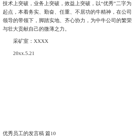
技术上突破，业务上突破，效益上突破，以“优秀”二字为
起点，本着务实、勤奋、任重、不居功的牛精神，在公司
领导的带领下，脚踏实地、齐心协力，为中牛公司的繁荣
与壮大贡献自己的微薄之力。
采矿室：XXXX
20xx.5.21
优秀员工的发言稿 篇10