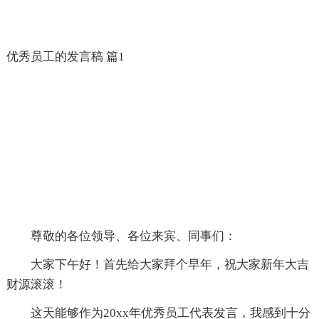
优秀员工的发言稿 篇1
尊敬的各位领导、各位来宾、同事们：
大家下午好！首先给大家拜个早年，祝大家新年大吉
财源滚滚！
这天能够作为20xx年优秀员工代表发言，我感到十分