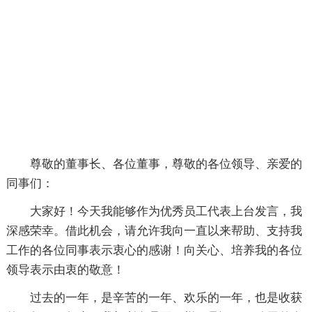
尊敬的董事长、各位董事，尊敬的各位领导、亲爱的
同事们：
大家好！今天我能够作为优秀员工代表上台发言，我
深感荣幸。借此机会，请允许我向一直以来帮助、支持我
工作的各位同事表示衷心的感谢！向关心、培养我的各位
领导表示由衷的敬意！
过去的一年，是辛苦的一年、欢乐的一年，也是收获