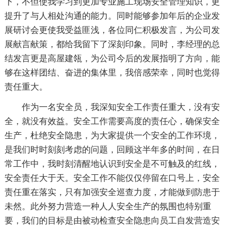
下，不但使我学习到更加专业施工现场安全管理知识，更
提升了与人相处沟通的能力。同时能够参加年后的企业发
展研讨会更使我受益匪浅，各位同仁积极发言，为公司发
展献言献策，都给我留下了深刻印象。同时，李经理的总
结发言更是高屋建瓴，为公司今后的发展指明了方向，能
够在这样团结、奋进的集体里，我倍感荣幸，同时也觉得
责任重大。
作为一名安全员，我深知安全工作责任重大，没有安
全，就没有效益。安全工作需要高度的责任心，确保安全
生产，杜绝安全隐患，为大家提供一个安全的工作环境，
是我们时时刻刻考虑的问题，回顾这半年多的时间，在日
常工作中，我时刻清醒地认识到安全是不可触及的红线，
安全责任大于天。安全工作不能仅仅停留在口号上，安全
责任重在落实，只有加强安全巡查力度，才能做到防患于
未然。此外努力营造一种人人安全生产的氛围也特别重
要，我们的目标是由被动检查安全隐患向员工自发营造安