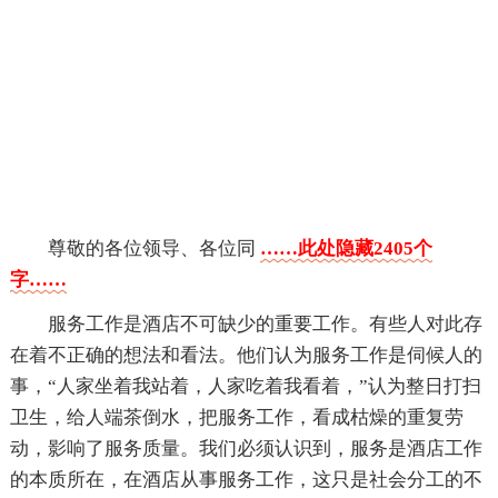
尊敬的各位领导、各位同
……此处隐藏2405个
字……
服务工作是酒店不可缺少的重要工作。有些人对此存
在着不正确的想法和看法。他们认为服务工作是伺候人的
事，“人家坐着我站着，人家吃着我看着，”认为整日打扫
卫生，给人端茶倒水，把服务工作，看成枯燥的重复劳
动，影响了服务质量。我们必须认识到，服务是酒店工作
的本质所在，在酒店从事服务工作，这只是社会分工的不