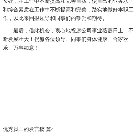
长处，在工作中不断提高和完善自我，使自己的业务水平
和综合素质在工作中不断提高和完善，踏实地做好本职工
作，以此来回报领导和同事们的鼓励和期待。
最后，借此机会，衷心地祝愿公司事业蒸蒸日上，不
断发展壮大！祝愿各位领导、同事们身体健康、合家欢
乐、万事如意！
优秀员工的发言稿 篇4