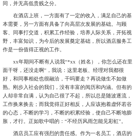
同，并无高低贵贱之分。
在酒店上班，一方面有了一定的收入，满足自己的基
本需要，另一方面有具备了向高层次发展的基础。与顾
客、同事打交道，积累工作经验，培养人际关系，开拓视
野，丰富知识，为今后的发展奠定基础，所以酒店服务工
作是一份值得正视的工作。
xx年期间不断有人说我“*xx（姓名），你怎么还在里
面干呀，还没走啊”，我说：这里老板、经理对我都很
好，和同事相处也很融洽，干吗要走？再说做生不如做
熟。刚步入社会的我们，没有丰富的阅历和内涵。但有的
人却非常自满，认为自己很了不起，所以总是随波逐流，
工作换来换去；而我觉得正好相反，人应该抱着虚怀若谷
的心态，不断的学习，不断的积累经验，使自己不断地膨
胀，才行。正如歌中唱的：“不经历风雨怎能见彩虹”。
酒店员工应有强烈的责任感。作为一名员工，酒店的