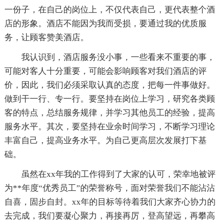
一份子，在自己的岗位上，不仅代表自己，更代表整个酒
店的形象。酒店不能因为我而受损，要通过我的优质服
务，让顾客赞美酒店。
我认识到，酒店服务没小事，一些看来不重要的事，
可能对客人十分重要，可能会影响顾客对我们酒店的评
价，因此，我们必须采取认真的态度，把每一件事做好。
做到干一行、专一行。要坚持在岗位上学习，研究各类顾
客的特点，总结服务规律，并学习其他员工的经验，提高
服务水平。其次，要坚持在业余时间学习，不断学习理论
丰富自己，提高业务水平。为自己更高层次发展打下基
础。
虽然在xx年我的工作得到了大家的认可，荣幸地被评
为**年度“优秀员工”的荣誉称号，面对荣誉我们不能沾沾
自喜，固步自封。xx年的目标等待着我们大家齐心协力的
去完成，我们要凝心聚力，再接再厉，登高望远，再攀高