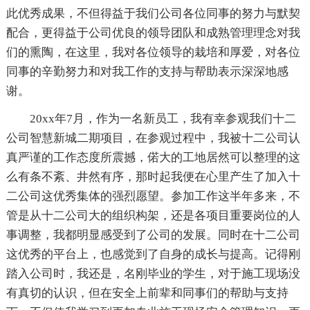
此优秀成果，不但得益于我们公司各位同事的努力与默契
配合，更得益于公司优良的领导团队和成熟管理理念对我
们的熏陶，在这里，我对各位领导的栽培和厚爱，对各位
同事的辛勤努力和对我工作的支持与帮助表示深深地感
谢。
20xx年7月，作为一名新员工，我有幸参观我们十二
公司智慧新城二期项目，在参观过程中，我被十二公司认
真严谨的工作态度所震撼，偌大的工地居然可以整理的这
么有条不紊、井然有序，那时起我便在心里产生了加入十
二公司这优秀集体的强烈愿望。参加工作这半年多来，不
管是从十二公司大的组织构架，还是各项目重要岗位的人
事调整，我都明显感受到了公司的发展。同时在十二公司
这优秀的平台上，也感觉到了自身的成长与提高。记得刚
踏入公司时，我还是，名刚毕业的学生，对于施工现场没
有真切的认识，但在安全上前辈和同事们的帮助与支持