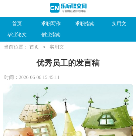
首页
求职写作
求职指南
实用文
毕业论文
创业指南
>
当前位置：
首页
实用文
优秀员工的发言稿
时间：2026-06-06 15:45:11