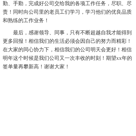
勤、手勤，完成好公司交给我的各项工作任务，尽职、尽
责！同时向公司里的老员工们学习，学习他们的优良品质
和熟练的工作业务！
最后，感谢领导、同事，只有不断超越自我才能得到
更多回报！相信我们的生活必须会因自己的努力而精彩！
在大家的同心协力下，相信我们的公司明天会更好！相信
明年这个时候是我们公司又一次丰收的时刻！期望xx年的
签单量再攀新高！谢谢大家！