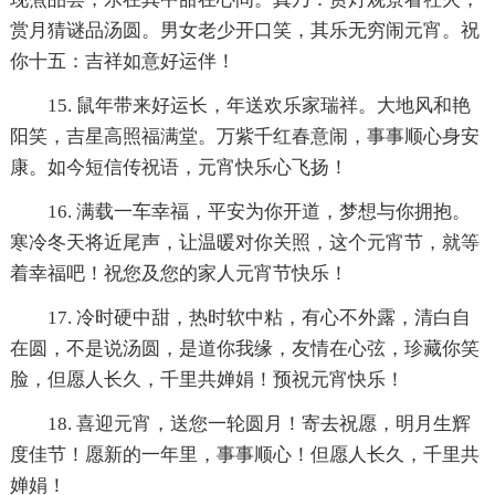
赏月猜谜品汤圆。男女老少开口笑，其乐无穷闹元宵。祝
你十五：吉祥如意好运伴！
15. 鼠年带来好运长，年送欢乐家瑞祥。大地风和艳
阳笑，吉星高照福满堂。万紫千红春意闹，事事顺心身安
康。如今短信传祝语，元宵快乐心飞扬！
16. 满载一车幸福，平安为你开道，梦想与你拥抱。
寒冷冬天将近尾声，让温暖对你关照，这个元宵节，就等
着幸福吧！祝您及您的家人元宵节快乐！
17. 冷时硬中甜，热时软中粘，有心不外露，清白自
在圆，不是说汤圆，是道你我缘，友情在心弦，珍藏你笑
脸，但愿人长久，千里共婵娟！预祝元宵快乐！
18. 喜迎元宵，送您一轮圆月！寄去祝愿，明月生辉
度佳节！愿新的一年里，事事顺心！但愿人长久，千里共
婵娟！