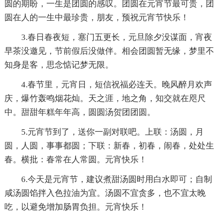
圆的期盼，一生是团圆的感叹。团圆在元宵节最可贵，团
圆在人的一生中最珍贵，朋友，预祝元宵节快乐！
3.春日春夜短，塞门五更长，元旦除夕没谋面，宵夜
早茶没邀见，节前假后没做伴。相会团圆暂无缘，梦里不
知身是客，思念惦记梦无限。
4.春节里，元宵日，短信祝福必连天。晚风醉月欢声
庆，爆竹轰鸣烟花灿。天之涯，地之角，知交就在咫尺
中。甜甜年糕年年高，圆圆汤贺团团圆。
5.元宵节到了，送你一副对联吧。上联：汤圆，月
圆，人圆，事事都圆；下联：新春，初春，闹春，处处生
春。横批：春常在人常圆。元宵快乐！
6.今天是元宵节，建议煮甜汤圆时用白水即可；自制
咸汤圆馅拌入色拉油为宜。汤圆不宜贪多，也不宜太晚
吃，以避免增加肠胃负担。元宵快乐！