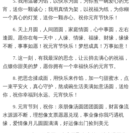
5. 我用温馨为馅，以快乐为面，为你煮一碗爱心的元
宵，送你一颗诚心；我用真情为架，以祝福为纸，为你糊
一个真心的灯笼，送你一颗赤心。祝你元宵节快乐！
6. 天上月圆，人间团圆，家庭情圆，心中事圆，左右
逢圆。愿你在每一天中，人缘、情缘、福缘、财缘，缘缘
不断，事事如愿！祝元宵节快乐！梦想成真！万事如意！
7. 这一刻，有我最深的思念，让云捎去满心的祝福，
点缀你甜美的梦，愿你拥有一个幸福快乐的元宵节。
8. 把思念揉成面，用快乐来作馅，加一勺甜蜜水，点
一束平安火，真心守护，熬成碗生活美满如意汤圆，送给
你，祝你幸福到永远。元宵快乐！
9. 元宵节到，祝你：亲朋像汤圆团团圆圆，财富像流
水源源不断，理想像支票愿愿兑现，事业像你我巧遇机
缘，爱情像月儿圆圆满满，好运像出门捡到美元