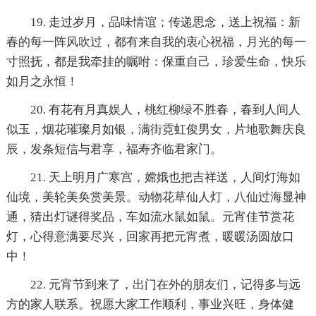
19. 走过岁月，品味情谊；传递思念，送上祝福：新
春的每一阵风吹过，都有来自我的衷心祝福，月光的每一
寸照抚，都是我牵挂的嘱咐：保重自己，珍爱生命，快乐
如月之永恒！
20. 有花有月真娱人，桃红柳绿不胜春，春到人间人
似玉，烟花璀璨月如银，满街霓虹俊男女，片地歌舞庆良
辰，发条短信与君享，福寿齐临君家门。
21. 天上明月广寒宫，嫦娥也把吉祥送，人间灯海如
仙境，美轮美奂赏美景。动物花草仙人灯，八仙过海显神
通，猜出灯谜得奖品，车如流水鼠如鼠。元宵佳节赏花
灯，心得意满要尽兴，回家再把元宵煮，暖暖汤圆放口
中！
22. 元宵节到来了，出门在外的朋友们，记得多与远
方的家人联系。祝愿大家工作顺利，事业兴旺，身体健