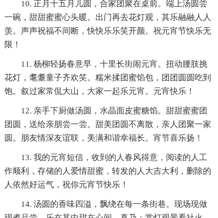
10. 正月十五月儿圆，合家团聚在桌前。端上汤圆尝
一碗，甜甜蜜蜜心头暖。出门再去花灯观，其乐融融人人
羡。声声祝福不间断，快快乐乐笑开颜。祝元宵节快乐无
限！
11. 杨柳轻扬春意早，十里长街闹元宵。扭动腰肢挑
花灯，耄耋童子齐欢笑。糯米揉团蜜馅包，团团圆圆吃到
饱。叙过家常侃大山，大家一起乐元宵。元宵快乐！
12. 亲手下厨做汤圆，水晶面皮蜜糖馅。甜甜蜜蜜团
团圆，送给亲朋尝一尝。甜美团圆不离散，亲人团聚一家
圆。朋友情深友谊联，美满和谐幸福长。宵节喜乐扬！
13. 我的元宵短信，收到的人春风得意，阅读的人工
作顺利，存储的人爱情甜蜜，转发的人大吉大利，删除的
人依然好运气，祝你元宵节快乐！
14. 汤圆的香味四溢，飘绕在每一条街巷。现场现做
现煮品尝，乐在其中甜在心间。真乃：赏灯观景看社火，