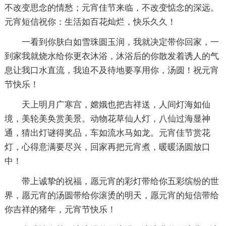
不改变思念的情愁；元宵佳节来临，不改变惦念的深远。
元宵短信祝你：生活如百花灿烂，快乐久久！
一看到你肤白如雪珠圆玉润，我就决定带你回家，一
到家我就烧水给你更衣沐浴，沐浴后的你散发着诱人的气
息让我口水直流，我迫不及待地要享用你，汤圆！祝元宵
节快乐！
天上明月广寒宫，嫦娥也把吉祥送，人间灯海如仙
境，美轮美奂赏美景。动物花草仙人灯，八仙过海显神
通，猜出灯谜得奖品，车如流水马如龙。元宵佳节赏花
灯，心得意满要尽兴，回家再把元宵煮，暖暖汤圆放口
中！
带上诚挚的祝福，愿元宵的彩灯带给你五彩缤纷的世
界，愿元宵的汤圆带给你滚烫的明天，愿元宵的短信带给
你吉祥的猪年，元宵节快乐！