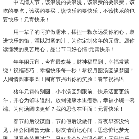
中式情人节，该浪漫的要浪漫，该浪费的要浪费，该
吃的要吃，该买的要买，该快乐的要快乐，不该快乐的也
要快乐！元宵快乐！
用一辈子的呵护做濡米，揉捏一颗永远爱你的心，裹
进快乐的馅，灌以甜蜜的汁，为你定制猪年的元霄。愿你
读懂我的良苦用心，品出节日好心情!元霄快乐！
年年闹元宵，今宵最欢笑，财神福星到，幸福常萦
绕！祝福语巧，幸福快乐每一秒！恭祝月圆汤圆缘梦圆！
人圆情圆事事圆！圆宵节摇出你的笑脸！春节祝福语
猪年元霄特别圆，小小汤圆到跟前。快乐活面更筋
斗，开心为馅味道甜。放到健康水里煮熟，幸福小碗一碗
端。为何汤圆味更鲜？我的思念在里面！元霄快乐！
春节前后没谋面，节前假后没做伴，宵夜早茶没约
见，相会团圆暂无缘，朋友情谊记心间，思念惦记梦无
限。眼看春节要过完，只好发个短信照个面！元宵快乐。