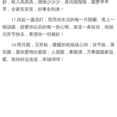
妙，收入高高高，烦恼少少少，喜讯报报报，圆梦早早
早，全家笑笑笑，好事全到来！
17.挂起一盏花灯，照亮你生活的每一片阴霾。煮上一
锅汤圆，甜蜜你以后的每一份心情。发送一条短信，祝福
元宵节快乐，希望你一切都好！
18.明月圆，元宵粘，暖暖的祝福送心间；佳节临，展
笑颜，愿你爱情比蜜甜；人团圆，事圆满，万事圆圆家温
暖。祝你好运连连，幸福绵绵！