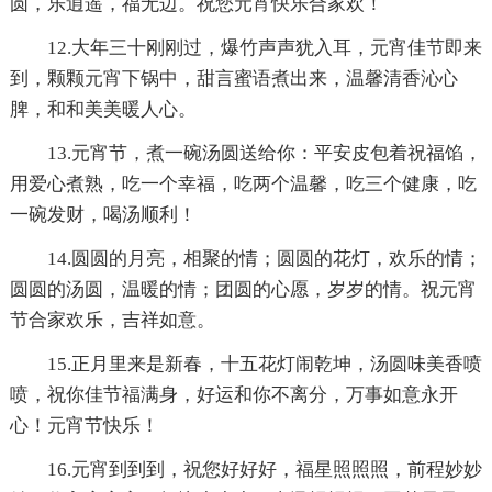
圆，乐逍遥，福无边。祝您元宵快乐合家欢！
12.大年三十刚刚过，爆竹声声犹入耳，元宵佳节即来
到，颗颗元宵下锅中，甜言蜜语煮出来，温馨清香沁心
脾，和和美美暖人心。
13.元宵节，煮一碗汤圆送给你：平安皮包着祝福馅，
用爱心煮熟，吃一个幸福，吃两个温馨，吃三个健康，吃
一碗发财，喝汤顺利！
14.圆圆的月亮，相聚的情；圆圆的花灯，欢乐的情；
圆圆的汤圆，温暖的情；团圆的心愿，岁岁的情。祝元宵
节合家欢乐，吉祥如意。
15.正月里来是新春，十五花灯闹乾坤，汤圆味美香喷
喷，祝你佳节福满身，好运和你不离分，万事如意永开
心！元宵节快乐！
16.元宵到到到，祝您好好好，福星照照照，前程妙妙