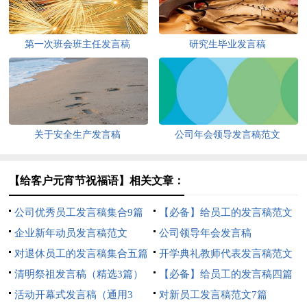
第一次班会班主任发言稿
研究生毕业发言稿
关于安全生产发言稿
公司年会领导发言稿范文
【给客户元宵节祝福语】相关文章：
公司优秀员工发言稿集合9篇
【必备】给员工的发言稿范文
企业新年动员发言稿范文
10篇
公司领导年会发言稿
对退休员工的发言稿集合五篇
开学典礼教师代表发言稿范文
清明祭祖发言稿（精选3篇）
【必备】给员工的发言稿四篇
活动开幕式发言稿（通用3
对新员工发言稿范文7篇