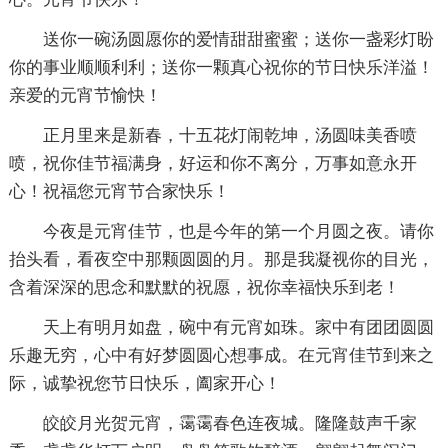
送你一碗汤圆愿你的爱情甜甜蜜蜜；送你一盏彩灯盼
你的事业顺顺利利；送你一颗真心祝你的节日快乐洋溢！
亲爱的元宵节愉快！
正月里来是新春，十五花灯闹乾坤，汤圆味美香喷
喷，祝你佳节福满身，好运和你不离分，万事如意永开
心！祝福您元宵节合家快乐！
今夜是元宵佳节，也是今年的第一个月圆之夜。请你
抬头看，看夜空中那颗圆圆的月。那是我凝视你的目光，
含着深深的思念和默默的祝愿，祝你幸福快乐到老！
天上有明月如盘，碗中有元宵如珠。家中有团团圆圆
乐趣无穷，心中有好梦圆圆心想事成。在元宵佳节到来之
际，诚挚祝您节日快乐，阖家开心！
皎皎月光贺元宵，霭霭春色连夜城。隆隆鼓声千家