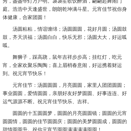
秀，盏盏华灯万户明。袅袅笙歌饮醉酒，翩翩起舞闹门
庭。浩浩中天逢盛世，朗朗乾坤满斗星。元宵佳节祝你身
体健康，合家团圆！
汤圆粘粘，情谊缠绵；汤圆圆圆，花好月圆；汤圆鼓
鼓，齐天洪福；汤圆白白，快乐无邪；汤圆大大，好运呱
呱。
舞狮子，踩高跷，鼠年吉祥步步高；挂红灯，吃元
宵，全家欢聚乐陶陶；喜上眉梢春意闹，好运携着财运
到。祝元宵节快乐！
元宵佳节：汤圆圆圆，月亮圆圆，家里人团团圆圆；
事业圆圆，爱情圆圆，亲朋好友好梦圆圆、好事连连、好
运气源源不断。祝元宵佳节快乐、吉祥。
圆圆的十五圆圆梦，圆圆的月亮圆圆镜；圆圆的元宵
圆圆情，圆圆的佳节圆圆庆；圆圆的美梦圆圆成，圆圆的
甜情圆圆升。祝你元宵节圆圆满满满满圆圆！