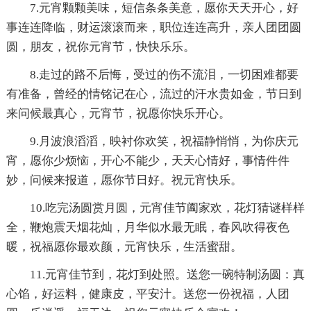
7.元宵颗颗美味，短信条条美意，愿你天天开心，好
事连连降临，财运滚滚而来，职位连连高升，亲人团团圆
圆，朋友，祝你元宵节，快快乐乐。
8.走过的路不后悔，受过的伤不流泪，一切困难都要
有准备，曾经的情铭记在心，流过的汗水贵如金，节日到
来问候最真心，元宵节，祝愿你快乐开心。
9.月波浪滔滔，映衬你欢笑，祝福静悄悄，为你庆元
宵，愿你少烦恼，开心不能少，天天心情好，事情件件
妙，问候来报道，愿你节日好。祝元宵快乐。
10.吃完汤圆赏月圆，元宵佳节阖家欢，花灯猜谜样样
全，鞭炮震天烟花灿，月华似水最无眠，春风吹得夜色
暖，祝福愿你最欢颜，元宵快乐，生活蜜甜。
11.元宵佳节到，花灯到处照。送您一碗特制汤圆：真
心馅，好运料，健康皮，平安汁。送您一份祝福，人团