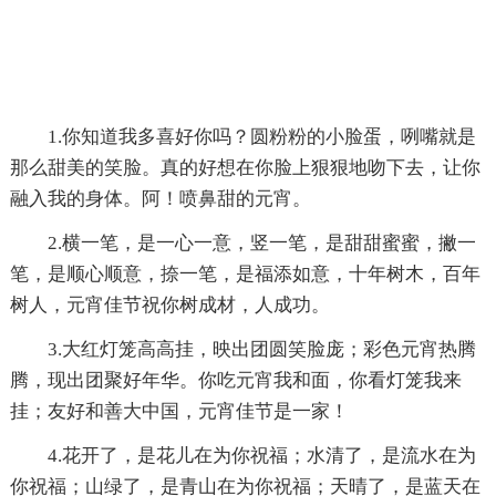
1.你知道我多喜好你吗？圆粉粉的小脸蛋，咧嘴就是
那么甜美的笑脸。真的好想在你脸上狠狠地吻下去，让你
融入我的身体。阿！喷鼻甜的元宵。
2.横一笔，是一心一意，竖一笔，是甜甜蜜蜜，撇一
笔，是顺心顺意，捺一笔，是福添如意，十年树木，百年
树人，元宵佳节祝你树成材，人成功。
3.大红灯笼高高挂，映出团圆笑脸庞；彩色元宵热腾
腾，现出团聚好年华。你吃元宵我和面，你看灯笼我来
挂；友好和善大中国，元宵佳节是一家！
4.花开了，是花儿在为你祝福；水清了，是流水在为
你祝福；山绿了，是青山在为你祝福；天晴了，是蓝天在