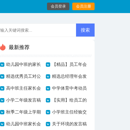
会员登录
会员注册
最新推荐
幼儿园中班的家长
【精品】员工年会
会发言稿
精选优秀员工对公
的发言稿模板汇总
精选总经理年会发
司发言稿4篇
高中班主任家长会
八篇
言稿4篇
中学体育中考动员
的发言稿
小学二年级发言稿
发言稿
【实用】给员工的
秋季二年级上学期
发言稿模板汇总8
小学班主任经验交
家长会发言稿范文
幼儿园中班家长会
篇
流的发言稿
关于环境的发言稿