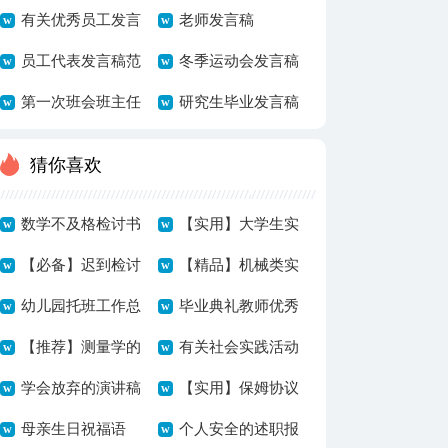
发言稿
有关优秀员工发言
老师发言稿
稿范文汇编8篇
员工代表发言稿范
冬季运动会发言稿
文汇编九篇
第一次班会班主任
研究生毕业发言稿
发言稿
猜你喜欢
数学不及格检讨书
【实用】大学生实
汇编15篇
【必备】迟到检讨
习报告汇总七篇
【精品】机械类实
书集锦五篇
幼儿园托班工作总
习报告4篇
毕业典礼教师优秀
结
【推荐】测量学的
发言稿
有关社会实践活动
实习报告3篇
学会放弃的演讲稿
作文汇总五篇
【实用】保姆协议
母亲生日祝福语
书4篇
个人安全的述职报