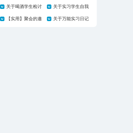
关于喝酒学生检讨
告3篇
关于实习学生自我
书合集十篇
【实用】聚会的邀
鉴定锦集8篇
关于万能实习日记
请函模板10篇
三篇