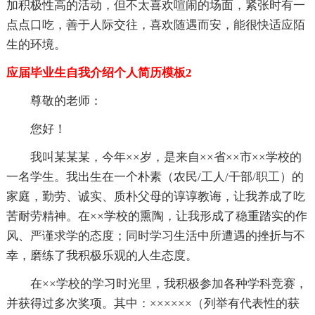
加积极性高的活动，但不太喜欢喧闹的场面，紧张时有一
点点口吃，善于人际交往，喜欢随遇而安，能很快适应陌
生的环境。
应届毕业生自我介绍个人简历模板2
尊敬的老师：
您好！
我叫某某某，今年××岁，是来自××省××市××学校的
一名学生。我出生在一个朴素（农民/工人/干部/职工）的
家庭，勤劳、诚实、质朴父母的谆谆教诲，让我养成了吃
苦耐劳精神。在××学校的熏陶，让我形成了稳重踏实的作
风、严谨求学的态度；同时学习生活中所遭遇的挫折与不
幸，磨练了我积极乐观的人生态度。
在××学校的学习时光里，我积极参加各种学科竞赛，
并获得过多次奖项。其中：××××××（列举有代表性的获